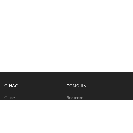
О НАС
ПОМОЩЬ
О нас
Доставка
Политика безопасности
Оплата
Условия соглашения
Возвраты
Контакты
Карта сайта