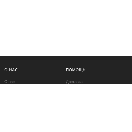
О НАС
ПОМОЩЬ
О нас
Доставка
Политика безопасности
Оплата
Условия соглашения
Возвраты
Контакты
Карта сайта
МЫ В СЕТИ