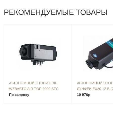
РЕКОМЕНДУЕМЫЕ ТОВАРЫ
АВТОНОМНЫЙ ОТОПИТЕЛЬ
АВТОНОМНЫЙ ОТО
WEBASTO AIR TOP 2000 STC
ЛУНФЕЙ EX20 12 В (2 
(БЕНЗИНОВЫЙ, 12В)
По запросу
КИТАЙ.
10 976
p