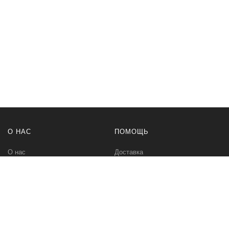
О НАС
ПОМОЩЬ
О нас
Доставка
Политика безопасности
Оплата
Условия соглашения
Возвраты
Контакты
Карта сайта