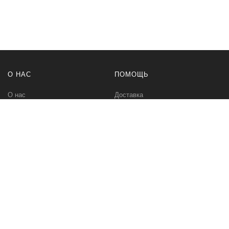
О НАС
ПОМОЩЬ
О нас
Доставка
Политика безопасности
Оплата
Условия соглашения
Возвраты
Контакты
Карта сайта
МЫ В СЕТИ
Вконтакте
Инстаграм